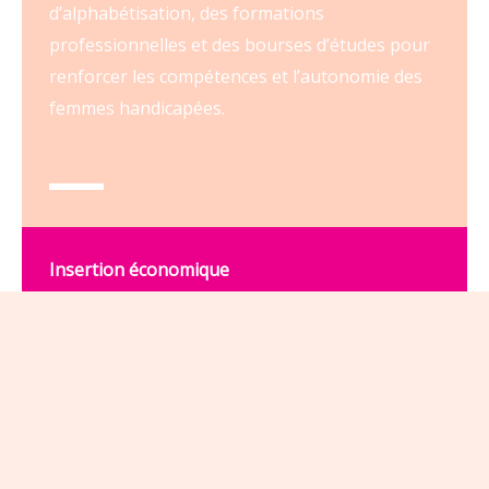
d’alphabétisation, des formations
professionnelles et des bourses d’études pour
renforcer les compétences et l’autonomie des
femmes handicapées.
Insertion économique
Nous soutenons l’entrepreneuriat féminin à
travers des microcrédits, l’appui à la création
d’activités génératrices de revenus et
l’accompagnement vers un emploi adapté.